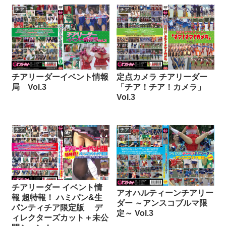
チア
チア
チアリーダーイベント情報
定点カメラ チアリーダー
局 Vol.3
「チア！チア！カメラ」
Vol.3
チア
チア
チアリーダー イベント情
アオハルティーンチアリー
報 超特報！ ハミパン&生
ダー ～アンスコブルマ限
パンティチア限定版 デ
定～ Vol.3
ィレクターズカット＋未公