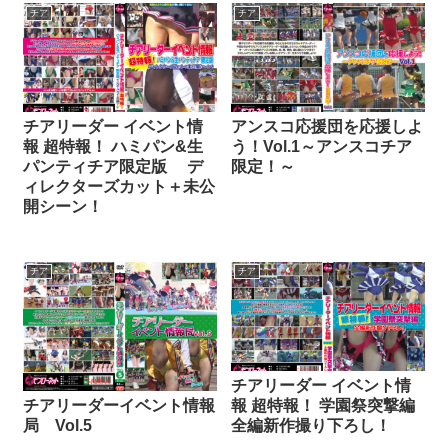
チア
チア
チアリーダー イベント情
アンスコ応援団を応援しよ
報 超特報！ ハミパン&生
う！Vol.1～アンスコチア
パンティチア限定版 デ
限定！～
ィレクターズカット＋未公
開シーン！
チア
チア
チアリーダー イベント情
チアリーダーイベント情報
報 超特報！ 学園祭突撃編
局 Vol.5
全編新作撮り下ろし！