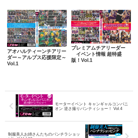
チア
チア
プレミアムチアリーダー
アオハルティーンチアリー
イベント情報 超特盛
ダー～アルプス応援限定～
版！Vol.1
Vol.1
モーターイベント キャンギャルコンパニ
オン 逆さ撮りパンティショー！ Vol.4
制服美人お姉さんたちのパンチラショッ