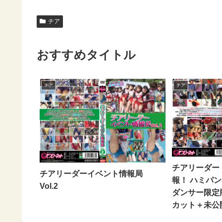
チア
おすすめタイトル
チア
チア
チアリーダー
チアリーダーイベント情報局
報！ ハミパ
Vol.2
ダンサー限定
カット＋未公開