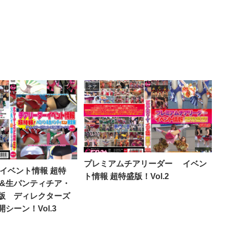
チア
プレミアムチアリーダー イベン
 イベント情報 超特
ト情報 超特盛版！Vol.2
ン&生パンティチア・
版 ディレクターズ
シーン！Vol.3