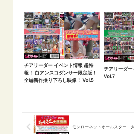
チア
チア
チアリーダー イベント情報 超特
チアリーダ
報！ 白アンスコダンサー限定版！
Vol.7
全編新作撮り下ろし映像！ Vol.5
モンローネットオールスター 