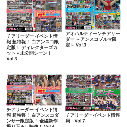
アオハルティーンチアリー
チアリーダー イベント情
ダー ～アンスコブルマ限
報 超特報！ 白アンスコ限
定～ Vol.3
定版！ ディレクターズカ
ット＋未公開シーン！
Vol.3
チア
チア
チアリーダー イベント情
チアリーダーイベント情報
報 超特報！ 白アンスコダ
局 Vol.7
ンサー限定版！ 全編新作
撮り下ろし映像！ Vol.4