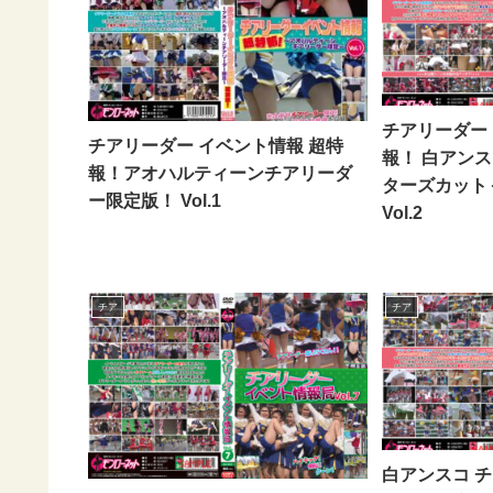
チアリーダー
チアリーダー イベント情報 超特
報！ 白アン
報！アオハルティーンチアリーダ
ターズカット
ー限定版！ Vol.1
Vol.2
チア
チア
白アンスコ 