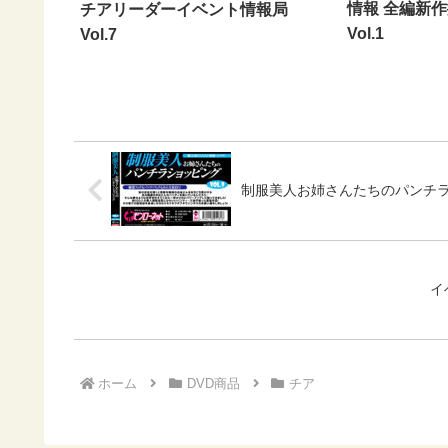
情報 全編新
チアリーダーイベント情報局
Vol.1
Vol.7
制服美人お姉さんたちのパンチラシ
イ
ホーム
DVD商品
チア